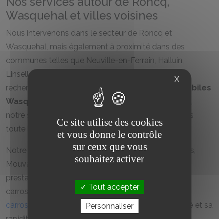
Nos services autour de Roncq,
Wasquehal et villes voisines
Nous intervenons dans le secteur de Roncq et
Wasquehal, mais également à proximité dans des
communes telles que Neuville-en-Ferrain, Halluin,
Linselles, Bousbecque et Tourcoing. Que vous
X
recherchiez une
voiture occasion roncq automobiles
Wasquehal
ou des services d’entretien automobile,
notre société est votre partenaire de confiance dans
Ce site utilise des cookies
toute la région.
et vous donne le contrôle
sur ceux que vous
Notre expertise s’étend aussi aux clients de Bondues,
souhaitez activer
Mouvaux et Wervicq-Sud, où nous proposons des
prestations complètes, de la vente à l’entretien
Tout accepter
carrosserie. Par exemple, notre service d’
entretien
carrosserie à Wasquehal
est reconnu pour sa qualité et sa
Personnaliser
rapidité d’exécution.