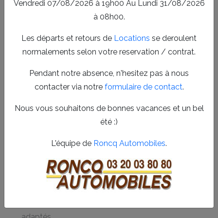
Vendredi 07/08/2026 à 19h00 Au Lundi 31/08/2026
Wasquehal ou dans les environs. Découvrez comment
à 08h00.
notre offre complète s’adapte à vos attentes.
Les départs et retours de
Locations
se deroulent
Achat et entretien de voiture
normalements selon votre reservation / contrat.
d’occasion à Roncq et Wasquehal
Notre service d’
achat voiture occasion Roncq
Pendant notre absence, n'hesitez pas à nous
automobiles Wasquehal
vous garantit des véhicules
contacter via notre
formulaire de contact
.
contrôlés et fiables. Nous proposons également des
Nous vous souhaitons de bonnes vacances et un bel
solutions adaptées pour l’entretien et la réparation afin de
été :)
prolonger la vie de votre voiture. Grâce à notre expertise,
vous bénéficiez d’un accompagnement personnalisé,
L'équipe de
Roncq Automobiles
.
proche de chez vous.
Large choix de voitures d’occasion révisées et
garanties
Services professionnels d’entretien et de réparation
adaptés