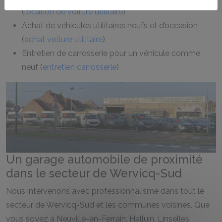
(
location de voiture utilitaire
)
Achat de véhicules utilitaires neufs et d’occasion
(
achat voiture utilitaire
)
Entretien de carrosserie pour un véhicule comme
neuf (
entretien carrosserie
)
Un garage automobile de proximité
dans le secteur de Wervicq-Sud
Nous intervenons avec professionnalisme dans tout le
secteur de Wervicq-Sud et les communes voisines. Que
vous soyez à Neuville-en-Ferrain, Halluin, Linselles,