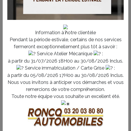
Services complets de garage auto à
Wervicq-Sud
Notre garage vous propose une gamme complète de
Information à notre clientèle
prestations adaptées à vos besoins automobiles. Que ce
Pendant la période estivale, certains de nos services
soit pour une réparation mécanique, un entretien régulier
fermeront exceptionnellement plus tôt à savoir :
ou une intervention sur la carrosserie, nos spécialistes
Service Atelier Mécanique
:
sont à votre écoute et utilisent des équipements
à partir du 31/07/2026 18H00 au 30/08/2026 Inclus.
modernes pour un travail soigné. Nous sommes
Service immatriculation / Carte Grise
:
à partir du 05/08/2026 17H00 au 30/08/2026 Inclus.
également spécialisés dans la location et l’achat de
Nous vous invitons à anticiper vos démarches et vous
véhicules utilitaires, facilitant ainsi vos déplacements
remercions de votre compréhension.
professionnels.
Toute notre équipe vous souhaite un excellent été.
Réparation rapide et efficace de votre voiture
Entretien complet pour préserver la fiabilité du
véhicule
Location de voiture utilitaire adaptée à vos besoins