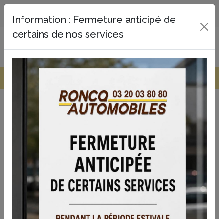
Panneau de gestion des cookies
garage voiture Wervicq-Sud
Information : Fermeture anticipé de
certains de nos services
0320038080
Pourquoi choisir notre garage
voiture Wervicq-Sud ?
À la recherche d’un
garage voiture Wervicq-Sud
fiable
et professionnel ? Notre équipe met son savoir-faire à
votre service pour garantir la maintenance, la réparation
et l’entretien de votre véhicule. Nous nous engageons à
vous offrir une prise en charge rapide et personnalisée
pour assurer la sécurité et la performance de votre
voiture dans la durée.