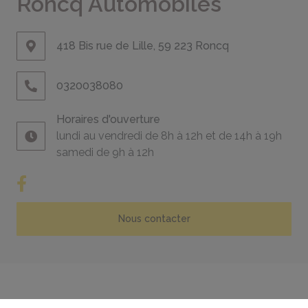
Roncq Automobiles
418 Bis rue de Lille, 59 223 Roncq
0320038080
Horaires d'ouverture
lundi au vendredi de 8h à 12h et de 14h à 19h
samedi de 9h à 12h
Nous contacter