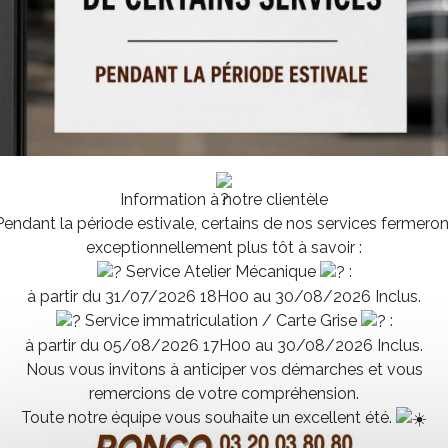
ions pour répondre à toutes
 souhaitiez louer un
 à vos besoins ou assurer
uipe est à votre écoute. Nos
’art, en privilégiant la qualité
 adaptées :
découvrez nos
Information à notre clientèle
Pendant la période estivale, certains de nos services fermeron
occasion, contrôlés et
exceptionnellement plus tôt à savoir :
Service Atelier Mécanique
:
à partir du 31/07/2026 18H00 au 30/08/2026 Inclus.
r tous types de véhicules
Service immatriculation / Carte Grise
:
vec des forfaits
à partir du 05/08/2026 17H00 au 30/08/2026 Inclus.
Nous vous invitons à anticiper vos démarches et vous
a durée de vie de votre
remercions de votre compréhension.
Toute notre équipe vous souhaite un excellent été.