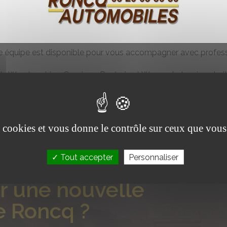
de Bousbecque et dans les villes 
ur de Bousbecque ainsi que dans les communes proches telles 
herche d’un garage de confiance pour la réparation de votre v
 équipe est disponible pour vous accompagner avec profess
 de Wambrechies, Comines, Roubaix et Wasquehal, qui souhait
arge périmètre autour de Bousbecque, avec des solutions ada
’hésitez pas à consulter notre page dédiée à l’
entretien de carr
es cookies et vous donne le contrôle sur ceux que vous
Tout accepter
Personnaliser
r une nouvelle
e Roncq ?