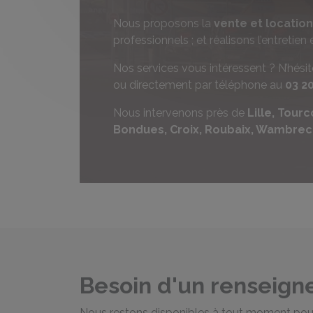
Nous proposons la
vente et location 
professionnels ; et réalisons l’entretien 
Nos services vous intéressent ? N’hési
ou directement par téléphone au
03 2
Nous intervenons près de
Lille, Tourc
Bondues, Croix, Roubaix, Wambrec
Besoin d'un renseign
Nous restons disponibles à tout moment po