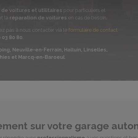
de voitures et utilitaires
pour particuliers et
et la
réparation de voitures
en cas de besoin.
tez pas à nous contacter via le
formulaire de contact
0 03 80 80
.
oing, Neuville-en-Ferrain, Halluin, Linselles,
hies et Marcq-en-Baroeul
.
ement sur votre garage auto
ur répondre avec
professionnalisme
à vos questions et bes