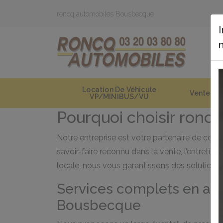
Panneau de gestion des cookies
roncq automobiles Bousbecque
Location De Véhicule
Vente
VP/MINIBUS/VU
Pourquoi choisir ronc
Notre entreprise est votre partenaire de con
savoir-faire reconnu dans la vente, l’entretie
locale, nous vous garantissons des solutions e
Services complets en au
Bousbecque