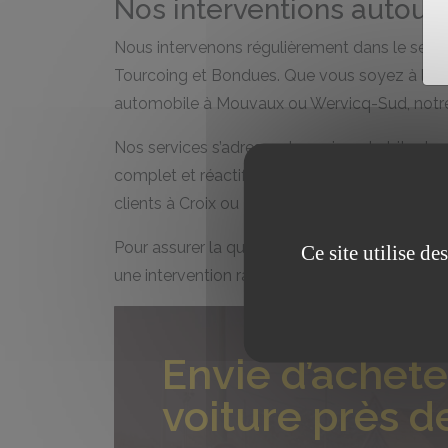
Nos interventions autour 
Nous intervenons régulièrement dans le secte
Tourcoing et Bondues. Que vous soyez à la rec
automobile à Mouvaux ou Wervicq-Sud, notre
Nos services s’adressent aussi aux habitants
complet et réactif. Nous couvrons ainsi un l
clients à Croix ou Marcq-en-Barœul.
Pour assurer la qualité de votre carrosserie, n
Ce site utilise d
une intervention rapide.
Envie d’achete
voiture près d