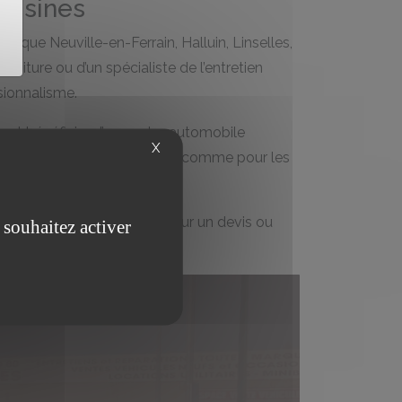
voisines
que Neuville-en-Ferrain, Halluin, Linselles,
oiture ou d’un spécialiste de l’entretien
ionnalisme.
ent bénéficier d’un centre automobile
X
ptées à chaque localisation, comme pour les
osserie
.
Contactez-nous
pour un devis ou
 souhaitez activer