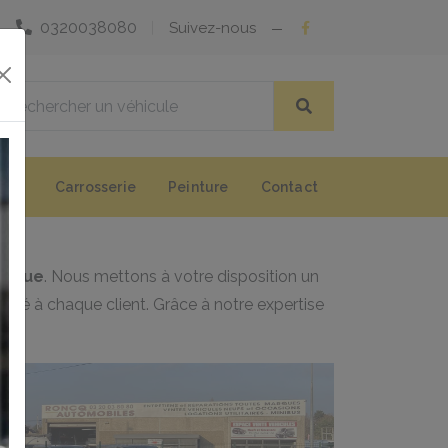
0320038080
Suivez-nous
Carrosserie
Peinture
Contact
e
ecque
. Nous mettons à votre disposition un
dapté à chaque client. Grâce à notre expertise