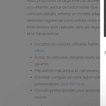
Nous proposons un large éventail de prestat
vos attentes autour de l’automobile. Que vous
véhicule utilitaire, acheter un modèle adapté
l’entretien régulier de votre voiture, notre éq
interventions sont réalisées dans les règles de l
et la transparence.
Location de voitures utilitaires fiables et
offres
Achat de véhicules utilitaires neufs ou d’
garantis
Réparation mécanique et carrosserie pou
Entretien complet de votre automobile a
personnalisés :
plus d’infos ici
Conseils professionnels pour prolonger l
voiture