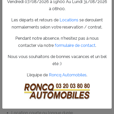
Vendredi 07/08/2026 à 19h00 Au Lundi 31/08/2026
efficace.
à 08h00.
Location de voitures et utilitaires à
Les départs et retours de
Locations
se deroulent
Roncq et Comines
normalements selon votre reservation / contrat.
Notre service de
location de véhicules
à Roncq et
Comines vous garantit flexibilité et qualité. Nous
Pendant notre absence, n'hesitez pas à nous
proposons des voitures particulières ainsi que des
contacter via notre
formulaire de contact
.
utilitaires, parfaits pour déménagements, livraisons ou
Nous vous souhaitons de bonnes vacances et un bel
déplacements professionnels. Chaque véhicule est
été :)
contrôlé rigoureusement pour assurer sécurité et confort.
Grâce à notre expertise, nous vous aidons à choisir la
L'équipe de
Roncq Automobiles
.
solution la plus adaptée à vos besoins spécifiques.
Large choix de véhicules récents et bien entretenus
Tarifs compétitifs et offres personnalisées
Assistance et conseils professionnels
Location courte ou longue durée