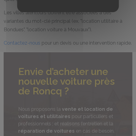
Les villes alentours doivent être associées à des
variantes du mot-clé principal (ex. "location utilitaire à
Bondues", "location voiture à Mouvaux").
Contactez-nous
pour un devis ou une intervention rapide.
Envie d’acheter une
nouvelle voiture près
de Roncq ?
Nous proposons la
vente et location de
voitures et utilitaires
pour particuliers et
professionnels ; et réalisons l’entretien et la
réparation de voitures
en cas de besoin.