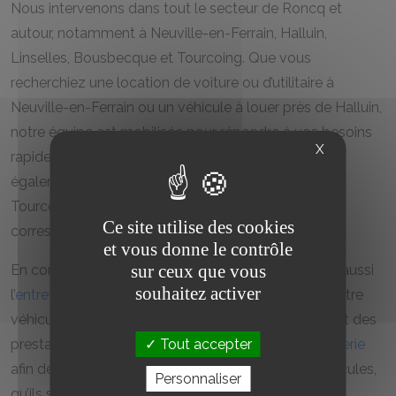
Nous intervenons dans tout le secteur de Roncq et
autour, notamment à Neuville-en-Ferrain, Halluin,
Linselles, Bousbecque et Tourcoing. Que vous
recherchiez une location de voiture ou d’utilitaire à
Neuville-en-Ferrain ou un véhicule à louer près de Halluin,
notre équipe est mobilisée pour répondre à vos besoins
X
rapidement et efficacement. Nos offres s’adaptent
également aux clients de Linselles, Bousbecque et
Tourcoing, avec des solutions sur mesure qui
Ce site utilise des cookies
correspondent à chaque situation.
et vous donne le contrôle
sur ceux que vous
En complément de la location, notre atelier assure aussi
souhaitez activer
l’
entretien et réparation de voiture
pour maintenir votre
véhicule en parfait état. Nous proposons également des
Tout accepter
prestations d’
entretien voiture
et d’
entretien carrosserie
afin de garantir la longévité et la valeur de vos véhicules,
Personnaliser
qu’ils soient loués ou personnels.