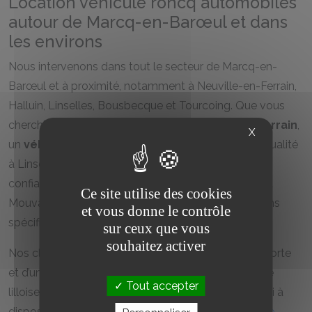
Location véhicule roncq automobiles
autour de Marcq-en-Barœul et dans
les environs
Nous intervenons dans tout le secteur de Marcq-en-
Barœul et à proximité, notamment à Neuville-en-Ferrain,
Halluin, Linselles, Bousbecque et Tourcoing. Que vous
cherchiez une
location voiture à Neuville-en-Ferrain
,
X
un
véhicule utilitaire à Halluin
ou un service de qualité
à Linselles, notre entreprise est votre partenaire de
confiance. Nous desservons également Bondues et
Ce site utilise des cookies
Mouvaux, offrant des solutions adaptées aux besoins
et vous donne le contrôle
spécifiques de chaque commune.
sur ceux que vous
souhaitez activer
Nos clients bénéficient ainsi d’une présence locale forte
et d’un savoir-faire reconnu dans toute la métropole
Tout accepter
lilloise. Pour un service complet, nous mettons aussi à
disposition des offres de
location de voiture utilitaire