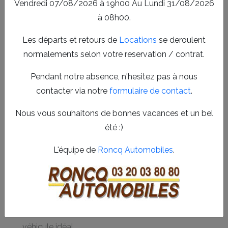
Vendredi 07/08/2026 à 19h00 Au Lundi 31/08/2026
dans un secteur dynamique et accessible.
à 08h00.
Location de véhicules utilitaires et
Les départs et retours de
Locations
se deroulent
voitures à Marcq-en-Barœul
normalements selon votre reservation / contrat.
Nous proposons une large gamme de véhicules à la
location, allant de la voiture citadine au véhicule utilitaire,
Pendant notre absence, n'hesitez pas à nous
parfaitement entretenus pour garantir votre sécurité et
contacter via notre
formulaire de contact
.
votre confort. Cette offre complète permet de répondre
Nous vous souhaitons de bonnes vacances et un bel
efficacement à toutes les demandes, qu’il s’agisse d’un
été :)
déplacement professionnel, d’un déménagement ou d’un
usage personnel.
L'équipe de
Roncq Automobiles
.
Véhicules récents et régulièrement entretenus
Tarifs compétitifs adaptés à la durée et au type de
location
Assistance et conseils personnalisés pour choisir le
véhicule idéal