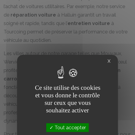
l’achat de voitures utilitaires. Par exemple, notre service
de
réparation voiture
à Halluin garantit un travail
soigné et rapide, tandis que l’
entretien voiture
à
Tourcoing permet de préserver la performance de votre
véhicule au quotidien.
Les villes autour de notre garage telles que Mouvaux,
X
Wervicq-Sud, Roubaix, Wasquehal et Marcq-en-Barœul
profitent également de notre expertise en
entretien
carrosserie
, assurant la réparation esthétique et
Ce site utilise des cookies
fonctionnelle de votre véhicule. Nous vous invitons à
et vous donne le contrôle
découvrir nos solutions complètes de location de
sur ceux que vous
véhicules utilitaires, adaptées aux besoins des
souhaitez activer
professionnels et particuliers dans tout ce secteur
dynamique.
Tout accepter
Pour toute demande, n’hésitez pas à
nous contacter
pour