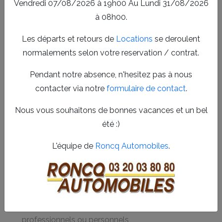
Vendredi 07/08/2026 à 19h00 Au Lundi 31/08/2026
sécurité et la longévité de votre voiture.
à 08h00.
Services complets en garage auto à
Les départs et retours de
Locations
se deroulent
Neuville-en-Ferrain
normalements selon votre reservation / contrat.
En tant que spécialistes du
garage automobile
à
Neuville-en-Ferrain, nous proposons une gamme
Pendant notre absence, n'hesitez pas à nous
complète de prestations adaptées à votre véhicule.
contacter via notre
formulaire de contact
.
Notre offre inclut la
réparation voiture
, l’
entretien
Nous vous souhaitons de bonnes vacances et un bel
voiture
régulier, ainsi que la location et l’achat de voitures
été :)
utilitaires. Grâce à notre expertise, nous assurons un suivi
personnalisé et des interventions rapides pour vous
L'équipe de
Roncq Automobiles
.
permettre de reprendre la route en toute confiance.
Diagnostic et réparation mécanique et électronique
Entretien courant : vidange, freinage, suspension
Location de voiture utilitaire pour déplacements
professionnels ou personnels