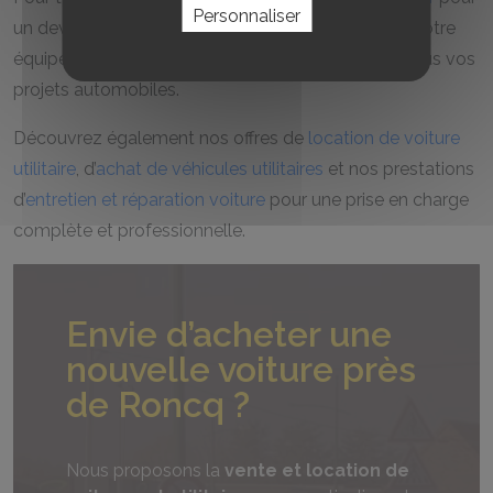
Personnaliser
un devis personnalisé ou une intervention rapide. Notre
équipe se tient prête à vous accompagner dans tous vos
projets automobiles.
Découvrez également nos offres de
location de voiture
utilitaire
, d’
achat de véhicules utilitaires
et nos prestations
d’
entretien et réparation voiture
pour une prise en charge
complète et professionnelle.
Envie d’acheter une
nouvelle voiture près
de Roncq ?
Nous proposons la
vente et location de