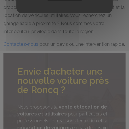
proposons des solutions personnalisées pour l’achat et la
location de véhicules utilitaires. Vous recherchez un
garage fiable à proximité ? Nous sommes votre
interlocuteur privilégié dans toute la région.
Contactez-nous
pour un devis ou une intervention rapide.
Envie d’acheter une
nouvelle voiture près
de Roncq ?
Nous proposons la
vente et location de
voitures et utilitaires
pour particuliers et
professionnels ; et réalisons l’entretien et la
réparation de voitures
en cas de besoin.