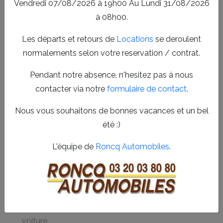
Vendredi 07/08/2026 à 19h00 Au Lundi 31/08/2026
confiance pour tous vos projets automobiles dans le
à 08h00.
secteur.
Les départs et retours de
Locations
se deroulent
Services complets de garage roncq
normalements selon votre reservation / contrat.
automobiles à Wervicq-Sud
Notre garage roncq automobiles à Wervicq-Sud offre une
Pendant notre absence, n'hesitez pas à nous
large gamme de prestations pour garantir la performance
contacter via notre
formulaire de contact
.
et la sécurité de vos véhicules. Nous assurons la
Nous vous souhaitons de bonnes vacances et un bel
réparation voiture
, l’
entretien voiture
, ainsi que la
été :)
location et l’achat de véhicules utilitaires. Notre équipe
qualifiée met tout en œuvre pour répondre à vos
L'équipe de
Roncq Automobiles
.
exigences avec rigueur et efficacité.
Diagnostic précis et interventions rapides sur tous
types de véhicules
Entretien régulier pour préserver la longévité de votre
voiture