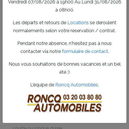
Vendredi 07/08/2026 à 19h00 Au Lundi 31/08/2026
Ferrain ou dans les environs, notre expertise garantit un
à 08h00.
service fiable et rapide.
Les départs et retours de
Locations
se deroulent
Location utilitaire et voiture à
normalements selon votre reservation / contrat.
Neuville-en-Ferrain et alentours
Nous mettons à votre disposition une large gamme de
Pendant notre absence, n'hesitez pas à nous
véhicules à louer pour répondre à toutes vos exigences.
contacter via notre
formulaire de contact
.
Notre service de
location utilitaire et voiture
à
Nous vous souhaitons de bonnes vacances et un bel
Neuville-en-Ferrain est conçu pour faciliter vos
été :)
déplacements professionnels et particuliers. Vous
bénéficiez d’un parc récent, bien entretenu et conforme
L'équipe de
Roncq Automobiles
.
aux normes de sécurité. Profitez également de nos offres
adaptées à la durée de location et à la nature de votre
activité.
Véhicules utilitaires et voitures disponibles pour
courte ou longue durée