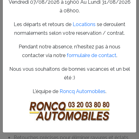
Vendredi 07/08/2026 à 19h00 Au Lundi 31/08/2026
Peinture et rénovation carrosserie
à 08h00.
dans le secteur de Croix
Les départs et retours de
Locations
se deroulent
Nos services de
peinture automobile
et de rénovation
normalements selon votre reservation / contrat.
carrosserie sont réalisés avec des matériaux de haute
qualité et des techniques modernes. Que ce soit pour une
Pendant notre absence, n'hesitez pas à nous
petite retouche ou une remise en couleur complète, notre
contacter via notre
formulaire de contact
.
équipe qualifiée intervient avec soin et professionnalisme.
Nous vous souhaitons de bonnes vacances et un bel
Nous mettons un point d’honneur à respecter les finitions
été :)
d’origine de votre véhicule afin d’assurer une parfaite
harmonie.
L'équipe de
Roncq Automobiles
.
Diagnostic personnalisé de l’état de la carrosserie
Préparation minutieuse avant application de la
peinture
Utilisation de peintures écologiques et durables
Retouches précises pour éliminer rayures et éclats