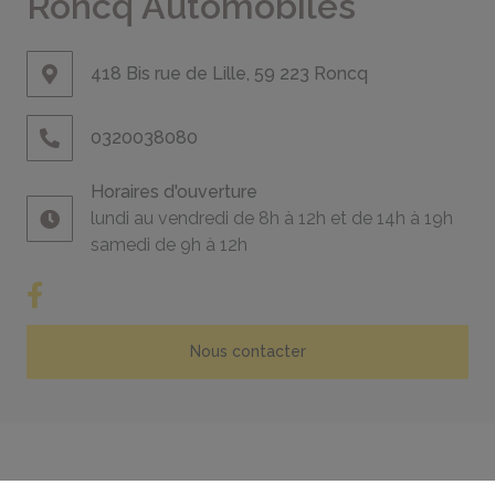
Roncq Automobiles
418 Bis rue de Lille, 59 223 Roncq
0320038080
Horaires d'ouverture
lundi au vendredi de 8h à 12h et de 14h à 19h
samedi de 9h à 12h
Nous contacter